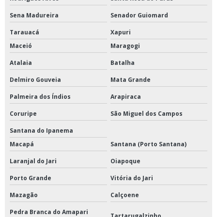
Sena Madureira
Senador Guiomard
Tarauacá
Xapuri
Maceió
Maragogi
Atalaia
Batalha
Delmiro Gouveia
Mata Grande
Palmeira dos Índios
Arapiraca
Coruripe
São Miguel dos Campos
Santana do Ipanema
Macapá
Santana (Porto Santana)
Laranjal do Jari
Oiapoque
Porto Grande
Vitória do Jari
Mazagão
Calçoene
Pedra Branca do Amapari
Tartarugalzinho