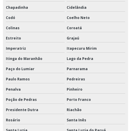
Chapadinha
Cidelândia
Codó
Coelho Neto
Colinas
Coroatá
Estreito
Grajaú
Imperatriz
Itapecuru Mirim
Itinga do Maranhão
Lago da Pedra
Paço do Lumiar
Parnarama
Paulo Ramos
Pedreiras
Penalva
Pinheiro
Poção de Pedras
Porto Franco
Presidente Dutra
Riachão
Rosário
Santa Inês
Santa Luzia
Santa Luzia do Paruá