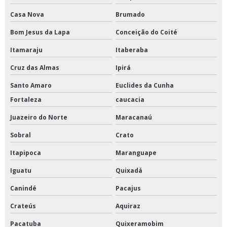
Casa Nova
Brumado
Bom Jesus da Lapa
Conceição do Coité
Itamaraju
Itaberaba
Cruz das Almas
Ipirá
Santo Amaro
Euclides da Cunha
Fortaleza
caucacia
Juazeiro do Norte
Maracanaú
Sobral
Crato
Itapipoca
Maranguape
Iguatu
Quixadá
Canindé
Pacajus
Crateús
Aquiraz
Pacatuba
Quixeramobim