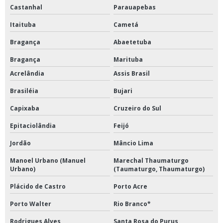
Castanhal
Parauapebas
Itaituba
Cametá
Bragança
Abaetetuba
Bragança
Marituba
Acrelândia
Assis Brasil
Brasiléia
Bujari
Capixaba
Cruzeiro do Sul
Epitaciolândia
Feijó
Jordão
Mâncio Lima
Manoel Urbano (Manuel
Marechal Thaumaturgo
Urbano)
(Taumaturgo, Thaumaturgo)
Plácido de Castro
Porto Acre
Porto Walter
Rio Branco*
Rodrigues Alves
Santa Rosa do Purus