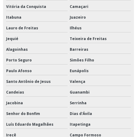
Vitória da Conquista
Camaçari
Itabuna
Juazeiro
Lauro de Freitas
Ilhéus
Jequié
Teixeira de Freitas
Alagoinhas
Barreiras
Porto Seguro
Simões Filho
Paulo Afonso
Eunápolis
Santo Antônio de Jesus
Valença
Candeias
Guanambi
Jacobina
Serrinha
Senhor do Bonfim
Dias d'Ávila
Luís Eduardo Magalhães
Itapetinga
Irecê
Campo Formoso