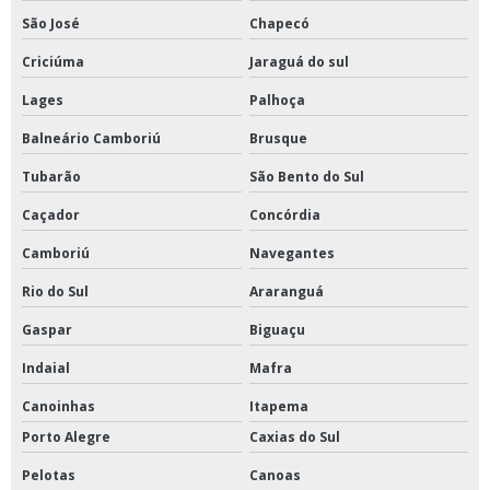
São José
Chapecó
Criciúma
Jaraguá do sul
Lages
Palhoça
Balneário Camboriú
Brusque
Tubarão
São Bento do Sul
Caçador
Concórdia
Camboriú
Navegantes
Rio do Sul
Araranguá
Gaspar
Biguaçu
Indaial
Mafra
Canoinhas
Itapema
Porto Alegre
Caxias do Sul
Pelotas
Canoas