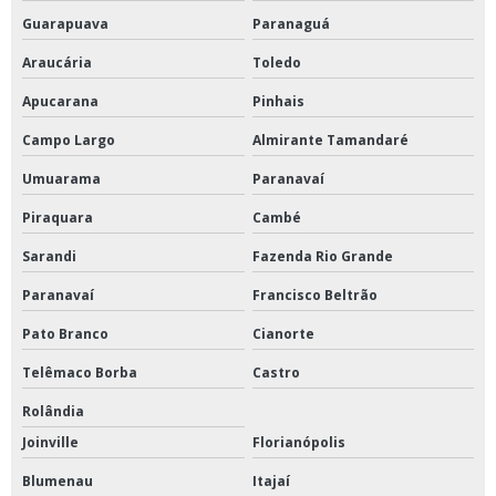
Guarapuava
Paranaguá
Araucária
Toledo
Apucarana
Pinhais
Campo Largo
Almirante Tamandaré
Umuarama
Paranavaí
Piraquara
Cambé
Sarandi
Fazenda Rio Grande
Paranavaí
Francisco Beltrão
Pato Branco
Cianorte
Telêmaco Borba
Castro
Rolândia
Joinville
Florianópolis
Blumenau
Itajaí