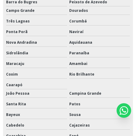
Barra do Bugres
Peixoto de Azevedo
Campo Grande
Dourados
Três Lagoas
Corumbá
Ponta Porã
Naviraí
Nova Andradina
Aquidauana
Sidrolândia
Paranaíba
Maracaju
Amambai
Coxim
Rio Brilhante
Caarapó
João Pessoa
Campina Grande
Santa Rita
Patos
Bayeux
Sousa
Cabedelo
Cajazeiras
Guarabira
Sapé