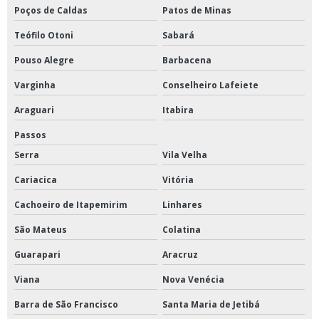
Poços de Caldas
Patos de Minas
Teófilo Otoni
Sabará
Pouso Alegre
Barbacena
Varginha
Conselheiro Lafeiete
Araguari
Itabira
Passos
Serra
Vila Velha
Cariacica
Vitória
Cachoeiro de Itapemirim
Linhares
São Mateus
Colatina
Guarapari
Aracruz
Viana
Nova Venécia
Barra de São Francisco
Santa Maria de Jetibá