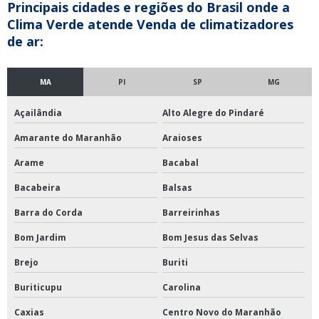
Principais cidades e regiões do Brasil onde a
Clima Verde atende Venda de climatizadores
de ar:
MA
PI
SP
MG
Açailândia
Alto Alegre do Pindaré
Amarante do Maranhão
Araioses
Arame
Bacabal
Bacabeira
Balsas
Barra do Corda
Barreirinhas
Bom Jardim
Bom Jesus das Selvas
Brejo
Buriti
Buriticupu
Carolina
Caxias
Centro Novo do Maranhão