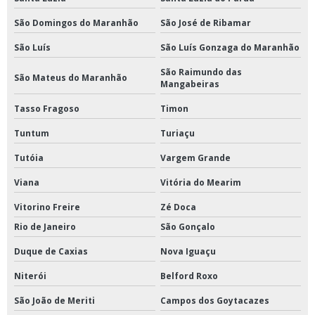
São Domingos do Maranhão
São José de Ribamar
São Luís
São Luís Gonzaga do Maranhão
São Raimundo das
São Mateus do Maranhão
Mangabeiras
Tasso Fragoso
Timon
Tuntum
Turiaçu
Tutóia
Vargem Grande
Viana
Vitória do Mearim
Vitorino Freire
Zé Doca
Rio de Janeiro
São Gonçalo
Duque de Caxias
Nova Iguaçu
Niterói
Belford Roxo
São João de Meriti
Campos dos Goytacazes