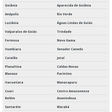
Goiânia
Aparecida de Goiânia
Anápolis
Rio Verde
Luziânia
Águas Lindas de Goiás
Valparaíso de Goiás
Trindade
Formosa
Novo Gama
Itumbiara
Senador Canedo
Catalão
Jataí
Planaltina
Caldas Novas
Manaus
Parintins
Itacoatiara
Manacapuru
Coari
Centro Amazonense
Belém
Ananindeua
Santarém
Marabá