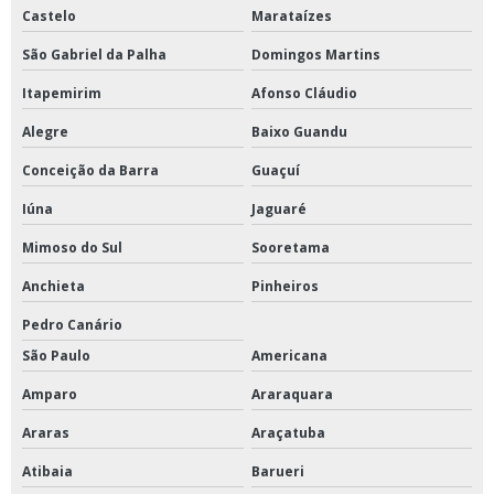
Castelo
Marataízes
São Gabriel da Palha
Domingos Martins
Itapemirim
Afonso Cláudio
Alegre
Baixo Guandu
Conceição da Barra
Guaçuí
Iúna
Jaguaré
Mimoso do Sul
Sooretama
Anchieta
Pinheiros
Pedro Canário
São Paulo
Americana
Amparo
Araraquara
Araras
Araçatuba
Atibaia
Barueri