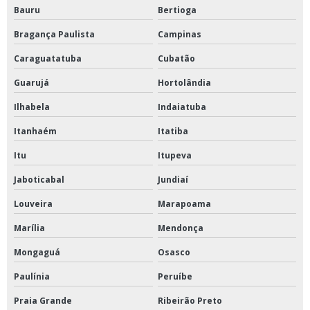
Bauru
Bertioga
Bragança Paulista
Campinas
Caraguatatuba
Cubatão
Guarujá
Hortolândia
Ilhabela
Indaiatuba
Itanhaém
Itatiba
Itu
Itupeva
Jaboticabal
Jundiaí
Louveira
Marapoama
Marília
Mendonça
Mongaguá
Osasco
Paulínia
Peruíbe
Praia Grande
Ribeirão Preto