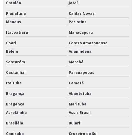
Catalão
Jataí
Planaltina
Caldas Novas
Manaus
Parintins
Itacoatiara
Manacapuru
Coari
Centro Amazonense
Belém
Ananindeua
Santarém
Marabá
Castanhal
Parauapebas
Itaituba
Cametá
Bragança
Abaetetuba
Bragança
Marituba
Acrelândia
Assis Brasil
Brasiléia
Bujari
Capixaba
Cruzeiro do Sul