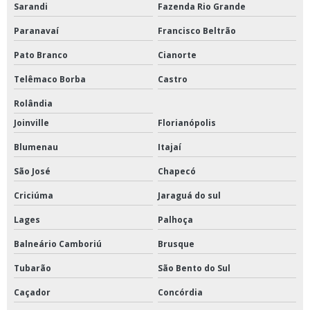
Sarandi
Fazenda Rio Grande
Paranavaí
Francisco Beltrão
Pato Branco
Cianorte
Telêmaco Borba
Castro
Rolândia
Joinville
Florianópolis
Blumenau
Itajaí
São José
Chapecó
Criciúma
Jaraguá do sul
Lages
Palhoça
Balneário Camboriú
Brusque
Tubarão
São Bento do Sul
Caçador
Concórdia