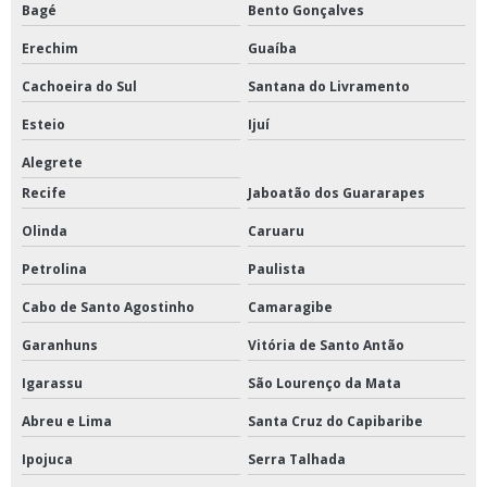
Bagé
Bento Gonçalves
Erechim
Guaíba
Cachoeira do Sul
Santana do Livramento
Esteio
Ijuí
Alegrete
Recife
Jaboatão dos Guararapes
Olinda
Caruaru
Petrolina
Paulista
Cabo de Santo Agostinho
Camaragibe
Garanhuns
Vitória de Santo Antão
Igarassu
São Lourenço da Mata
Abreu e Lima
Santa Cruz do Capibaribe
Ipojuca
Serra Talhada