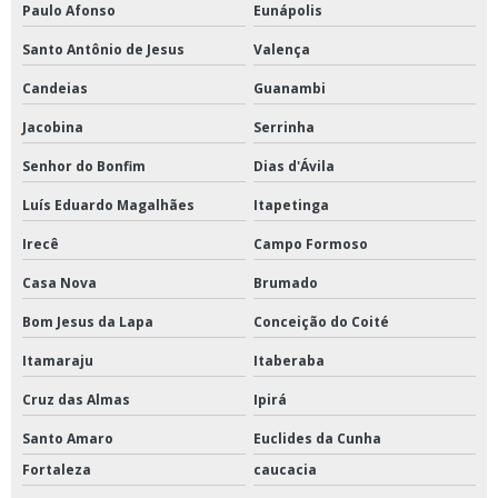
Paulo Afonso
Eunápolis
Santo Antônio de Jesus
Valença
Candeias
Guanambi
Jacobina
Serrinha
Senhor do Bonfim
Dias d'Ávila
Luís Eduardo Magalhães
Itapetinga
Irecê
Campo Formoso
Casa Nova
Brumado
Bom Jesus da Lapa
Conceição do Coité
Itamaraju
Itaberaba
Cruz das Almas
Ipirá
Santo Amaro
Euclides da Cunha
Fortaleza
caucacia