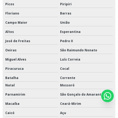
Picos
Piripiri
Floriano
Barras
Campo Maior
União
Altos
Esperantina
José de Freitas
Pedro II
Oeiras
São Raimundo Nonato
Miguel Alves
Luís Correia
Piracuruca
Cocal
Batalha
Corrente
Natal
Mossoró
Parnamirim
São Gonçalo do Amarante
Macaíba
Ceará-Mirim
Caicó
Açu