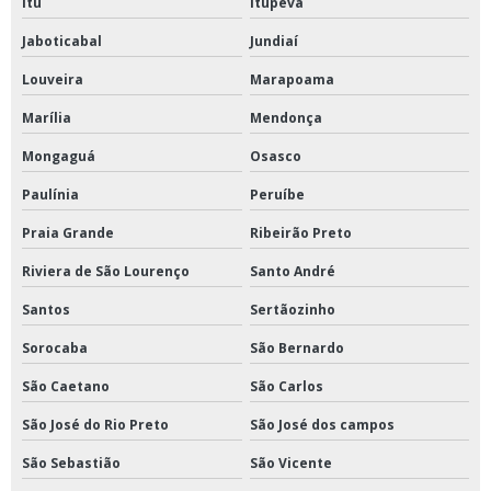
Itu
Itupeva
Jaboticabal
Jundiaí
Louveira
Marapoama
Marília
Mendonça
Mongaguá
Osasco
Paulínia
Peruíbe
Praia Grande
Ribeirão Preto
Riviera de São Lourenço
Santo André
Santos
Sertãozinho
Sorocaba
São Bernardo
São Caetano
São Carlos
São José do Rio Preto
São José dos campos
São Sebastião
São Vicente