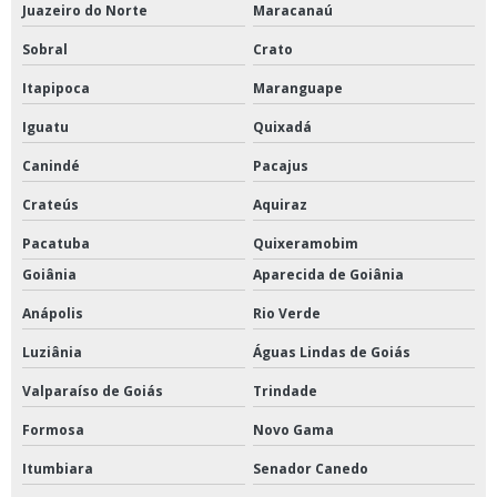
Juazeiro do Norte
Maracanaú
Sobral
Crato
Itapipoca
Maranguape
Iguatu
Quixadá
Canindé
Pacajus
Crateús
Aquiraz
Pacatuba
Quixeramobim
Goiânia
Aparecida de Goiânia
Anápolis
Rio Verde
Luziânia
Águas Lindas de Goiás
Valparaíso de Goiás
Trindade
Formosa
Novo Gama
Itumbiara
Senador Canedo