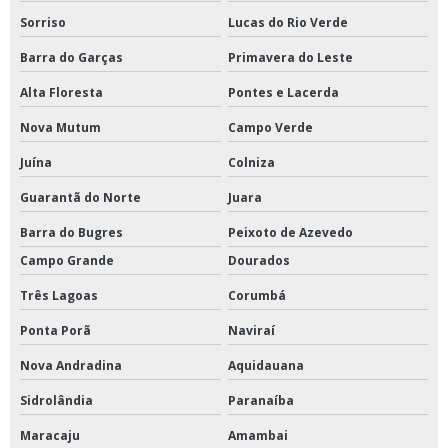
Sorriso
Lucas do Rio Verde
Barra do Garças
Primavera do Leste
Alta Floresta
Pontes e Lacerda
Nova Mutum
Campo Verde
Juína
Colniza
Guarantã do Norte
Juara
Barra do Bugres
Peixoto de Azevedo
Campo Grande
Dourados
Três Lagoas
Corumbá
Ponta Porã
Naviraí
Nova Andradina
Aquidauana
Sidrolândia
Paranaíba
Maracaju
Amambai