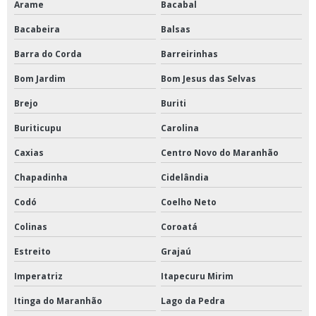
Arame
Bacabal
Bacabeira
Balsas
Barra do Corda
Barreirinhas
Bom Jardim
Bom Jesus das Selvas
Brejo
Buriti
Buriticupu
Carolina
Caxias
Centro Novo do Maranhão
Chapadinha
Cidelândia
Codó
Coelho Neto
Colinas
Coroatá
Estreito
Grajaú
Imperatriz
Itapecuru Mirim
Itinga do Maranhão
Lago da Pedra