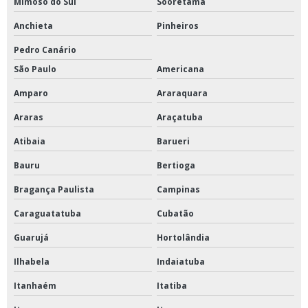
Mimoso do Sul
Sooretama
Anchieta
Pinheiros
Pedro Canário
São Paulo
Americana
Amparo
Araraquara
Araras
Araçatuba
Atibaia
Barueri
Bauru
Bertioga
Bragança Paulista
Campinas
Caraguatatuba
Cubatão
Guarujá
Hortolândia
Ilhabela
Indaiatuba
Itanhaém
Itatiba