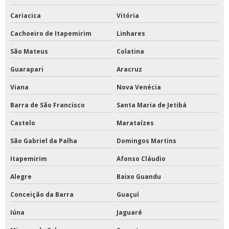
Cariacica
Vitória
Cachoeiro de Itapemirim
Linhares
São Mateus
Colatina
Guarapari
Aracruz
Viana
Nova Venécia
Barra de São Francisco
Santa Maria de Jetibá
Castelo
Marataízes
São Gabriel da Palha
Domingos Martins
Itapemirim
Afonso Cláudio
Alegre
Baixo Guandu
Conceição da Barra
Guaçuí
Iúna
Jaguaré