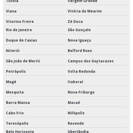
Tutóia
Vargem Grande
Viana
Vitória do Mearim
Vitorino Freire
Zé Doca
Rio de Janeiro
São Gonçalo
Duque de Caxias
Nova Iguaçu
Niterói
Belford Roxo
São João de Meriti
Campos dos Goytacazes
Petrópolis
Volta Redonda
Magé
Itaboraí
Mesquita
Nova Friburgo
Barra Mansa
Macaé
Cabo Frio
Nilópolis
Teresópolis
Resende
Belo Horizonte
Uberlândia