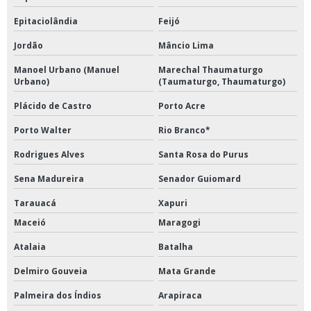
Epitaciolândia
Feijó
Jordão
Mâncio Lima
Manoel Urbano (Manuel
Marechal Thaumaturgo
Urbano)
(Taumaturgo, Thaumaturgo)
Plácido de Castro
Porto Acre
Porto Walter
Rio Branco*
Rodrigues Alves
Santa Rosa do Purus
Sena Madureira
Senador Guiomard
Tarauacá
Xapuri
Maceió
Maragogi
Atalaia
Batalha
Delmiro Gouveia
Mata Grande
Palmeira dos Índios
Arapiraca