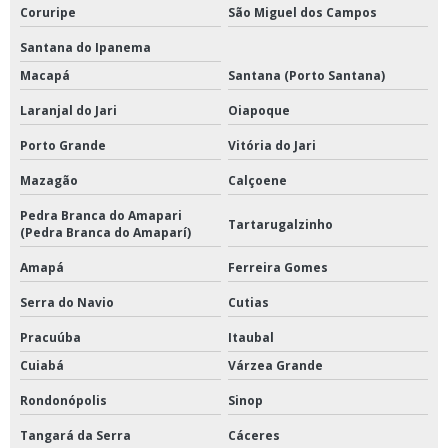
Coruripe
São Miguel dos Campos
Santana do Ipanema
Macapá
Santana (Porto Santana)
Laranjal do Jari
Oiapoque
Porto Grande
Vitória do Jari
Mazagão
Calçoene
Pedra Branca do Amapari
Tartarugalzinho
(Pedra Branca do Amaparí)
Amapá
Ferreira Gomes
Serra do Navio
Cutias
Pracuúba
Itaubal
Cuiabá
Várzea Grande
Rondonópolis
Sinop
Tangará da Serra
Cáceres