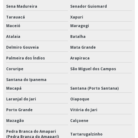
Sena Madureira
Senador Guiomard
Tarauacá
Xapuri
Maceió
Maragogi
Atalaia
Batalha
Delmiro Gouveia
Mata Grande
Palmeira dos Índios
Arapiraca
Coruripe
São Miguel dos Campos
Santana do Ipanema
Macapá
Santana (Porto Santana)
Laranjal do Jari
Oiapoque
Porto Grande
Vitória do Jari
Mazagão
Calçoene
Pedra Branca do Amapari
Tartarugalzinho
(Pedra Branca do Amaparí)