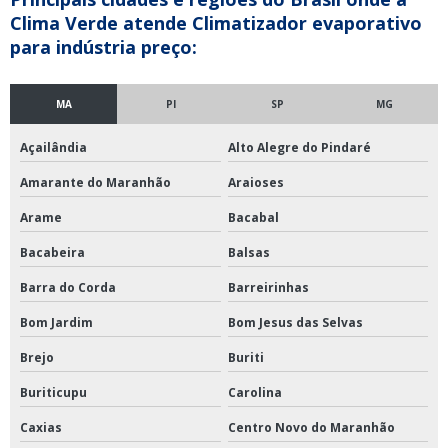
Clima Verde atende Climatizador evaporativo
para indústria preço:
MA
PI
SP
MG
Açailândia
Alto Alegre do Pindaré
Amarante do Maranhão
Araioses
Arame
Bacabal
Bacabeira
Balsas
Barra do Corda
Barreirinhas
Bom Jardim
Bom Jesus das Selvas
Brejo
Buriti
Buriticupu
Carolina
Caxias
Centro Novo do Maranhão