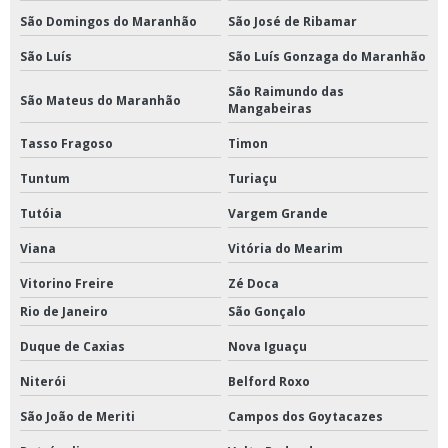
São Domingos do Maranhão
São José de Ribamar
São Luís
São Luís Gonzaga do Maranhão
São Raimundo das
São Mateus do Maranhão
Mangabeiras
Tasso Fragoso
Timon
Tuntum
Turiaçu
Tutóia
Vargem Grande
Viana
Vitória do Mearim
Vitorino Freire
Zé Doca
Rio de Janeiro
São Gonçalo
Duque de Caxias
Nova Iguaçu
Niterói
Belford Roxo
São João de Meriti
Campos dos Goytacazes