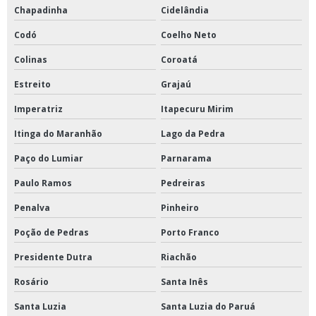
Chapadinha
Cidelândia
Codó
Coelho Neto
Colinas
Coroatá
Estreito
Grajaú
Imperatriz
Itapecuru Mirim
Itinga do Maranhão
Lago da Pedra
Paço do Lumiar
Parnarama
Paulo Ramos
Pedreiras
Penalva
Pinheiro
Poção de Pedras
Porto Franco
Presidente Dutra
Riachão
Rosário
Santa Inês
Santa Luzia
Santa Luzia do Paruá