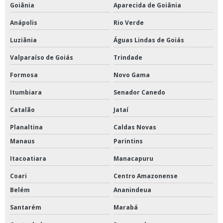
Goiânia
Aparecida de Goiânia
Anápolis
Rio Verde
Luziânia
Águas Lindas de Goiás
Valparaíso de Goiás
Trindade
Formosa
Novo Gama
Itumbiara
Senador Canedo
Catalão
Jataí
Planaltina
Caldas Novas
Manaus
Parintins
Itacoatiara
Manacapuru
Coari
Centro Amazonense
Belém
Ananindeua
Santarém
Marabá