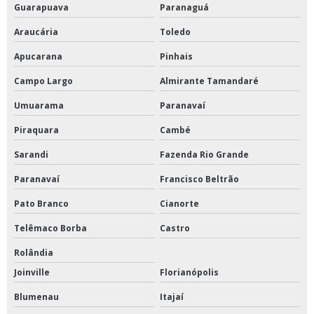
Guarapuava
Paranaguá
Araucária
Toledo
Apucarana
Pinhais
Campo Largo
Almirante Tamandaré
Umuarama
Paranavaí
Piraquara
Cambé
Sarandi
Fazenda Rio Grande
Paranavaí
Francisco Beltrão
Pato Branco
Cianorte
Telêmaco Borba
Castro
Rolândia
Joinville
Florianópolis
Blumenau
Itajaí