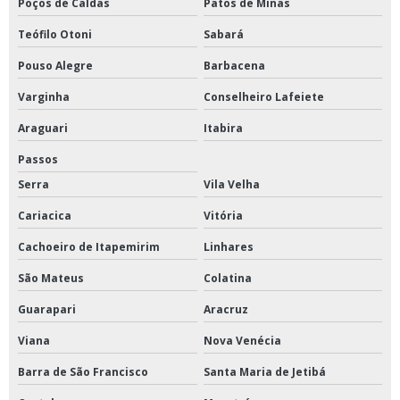
Poços de Caldas
Patos de Minas
Teófilo Otoni
Sabará
Pouso Alegre
Barbacena
Varginha
Conselheiro Lafeiete
Araguari
Itabira
Passos
Serra
Vila Velha
Cariacica
Vitória
Cachoeiro de Itapemirim
Linhares
São Mateus
Colatina
Guarapari
Aracruz
Viana
Nova Venécia
Barra de São Francisco
Santa Maria de Jetibá