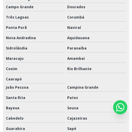
Campo Grande
Dourados
Três Lagoas
Corumbá
Ponta Porã
Naviraí
Nova Andradina
Aquidauana
Sidrolândia
Paranaíba
Maracaju
Amambai
Coxim
Rio Brilhante
Caarapó
João Pessoa
Campina Grande
Santa Rita
Patos
Bayeux
Sousa
Cabedelo
Cajazeiras
Guarabira
Sapé