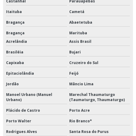
Castanhal
Parauapebas
Itaituba
Cametá
Bragança
Abaetetuba
Bragança
Marituba
Acrelândia
Assis Brasil
Brasiléia
Bujari
Capixaba
Cruzeiro do Sul
Epitaciolândia
Feijó
Jordão
Mâncio Lima
Manoel Urbano (Manuel
Marechal Thaumaturgo
Urbano)
(Taumaturgo, Thaumaturgo)
Plácido de Castro
Porto Acre
Porto Walter
Rio Branco*
Rodrigues Alves
Santa Rosa do Purus