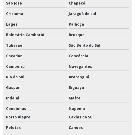
São José
Chapecó
Criciúma
Jaraguá do sul
Lages
Palhoça
Balneário Camboriú
Brusque
Tubarão
São Bento do Sul
Caçador
Concórdia
Camboriú
Navegantes
Rio do Sul
Araranguá
Gaspar
Biguaçu
Indaial
Mafra
Canoinhas
Itapema
Porto Alegre
Caxias do Sul
Pelotas
Canoas