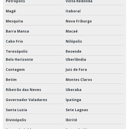
Petrópolis
Volta Redonda
Magé
Itaboraí
Mesquita
Nova Friburgo
Barra Mansa
Macaé
Cabo Frio
Nilópolis
Teresópolis
Resende
Belo Horizonte
Uberlândia
Contagem
Juiz de Fora
Betim
Montes Claros
Ribeirão das Neves
Uberaba
Governador Valadares
Ipatinga
Santa Luzia
Sete Lagoas
Divinópolis
Ibirité