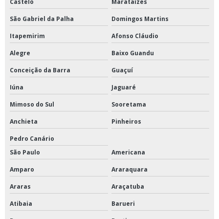
Castelo
Marataízes
São Gabriel da Palha
Domingos Martins
Itapemirim
Afonso Cláudio
Alegre
Baixo Guandu
Conceição da Barra
Guaçuí
Iúna
Jaguaré
Mimoso do Sul
Sooretama
Anchieta
Pinheiros
Pedro Canário
São Paulo
Americana
Amparo
Araraquara
Araras
Araçatuba
Atibaia
Barueri