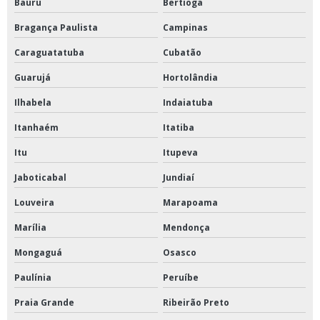
Bauru
Bertioga
Bragança Paulista
Campinas
Caraguatatuba
Cubatão
Guarujá
Hortolândia
Ilhabela
Indaiatuba
Itanhaém
Itatiba
Itu
Itupeva
Jaboticabal
Jundiaí
Louveira
Marapoama
Marília
Mendonça
Mongaguá
Osasco
Paulínia
Peruíbe
Praia Grande
Ribeirão Preto