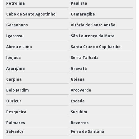
Petrolina
Paulista
Cabo de Santo Agostinho
Camaragibe
Garanhuns
Vitória de Santo Antão
Igarassu
São Lourenço da Mata
Abreu e Lima
Santa Cruz do Capibaribe
Ipojuca
Serra Talhada
Araripina
Gravatá
Carpina
Goiana
Belo Jardim
Arcoverde
Ouricuri
Escada
Pesqueira
Surubim
Palmares
Bezerros
Salvador
Feira de Santana