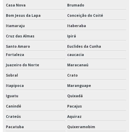
Casa Nova
Brumado
Bom Jesus da Lapa
Conceição do Coité
Itamaraju
Itaberaba
Cruz das Almas
Ipirá
Santo Amaro
Euclides da Cunha
Fortaleza
caucacia
Juazeiro do Norte
Maracanaú
Sobral
Crato
Itapipoca
Maranguape
Iguatu
Quixadá
Canindé
Pacajus
Crateús
Aquiraz
Pacatuba
Quixeramobim