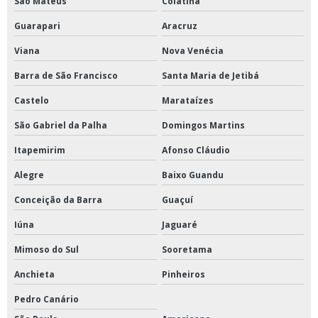
São Mateus
Colatina
Guarapari
Aracruz
Viana
Nova Venécia
Barra de São Francisco
Santa Maria de Jetibá
Castelo
Marataízes
São Gabriel da Palha
Domingos Martins
Itapemirim
Afonso Cláudio
Alegre
Baixo Guandu
Conceição da Barra
Guaçuí
Iúna
Jaguaré
Mimoso do Sul
Sooretama
Anchieta
Pinheiros
Pedro Canário