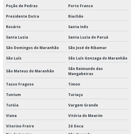
Poção de Pedras
Porto Franco
Presidente Dutra
Riachão
Rosário
Santa Inês
Santa Luzia
Santa Luzia do Paruá
São Domingos do Maranhão
São José de Ribamar
São Luís
São Luís Gonzaga do Maranhão
São Raimundo das
São Mateus do Maranhão
Mangabeiras
Tasso Fragoso
Timon
Tuntum
Turiaçu
Tutóia
Vargem Grande
Viana
Vitória do Mearim
Vitorino Freire
Zé Doca