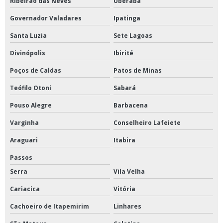
Ribeirão das Neves
Uberaba
Governador Valadares
Ipatinga
Santa Luzia
Sete Lagoas
Divinópolis
Ibirité
Poços de Caldas
Patos de Minas
Teófilo Otoni
Sabará
Pouso Alegre
Barbacena
Varginha
Conselheiro Lafeiete
Araguari
Itabira
Passos
Serra
Vila Velha
Cariacica
Vitória
Cachoeiro de Itapemirim
Linhares