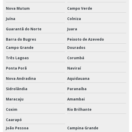
Nova Mutum
Campo Verde
Juína
Colniza
Guarantã do Norte
Juara
Barra do Bugres
Peixoto de Azevedo
Campo Grande
Dourados
Três Lagoas
Corumbá
Ponta Porã
Naviraí
Nova Andradina
Aquidauana
Sidrolândia
Paranaíba
Maracaju
Amambai
Coxim
Rio Brilhante
Caarapó
João Pessoa
Campina Grande