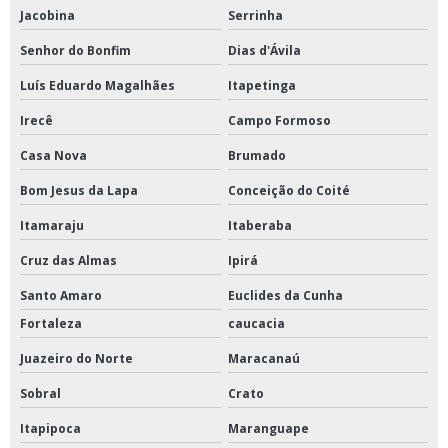
Jacobina
Serrinha
Senhor do Bonfim
Dias d'Ávila
Luís Eduardo Magalhães
Itapetinga
Irecê
Campo Formoso
Casa Nova
Brumado
Bom Jesus da Lapa
Conceição do Coité
Itamaraju
Itaberaba
Cruz das Almas
Ipirá
Santo Amaro
Euclides da Cunha
Fortaleza
caucacia
Juazeiro do Norte
Maracanaú
Sobral
Crato
Itapipoca
Maranguape