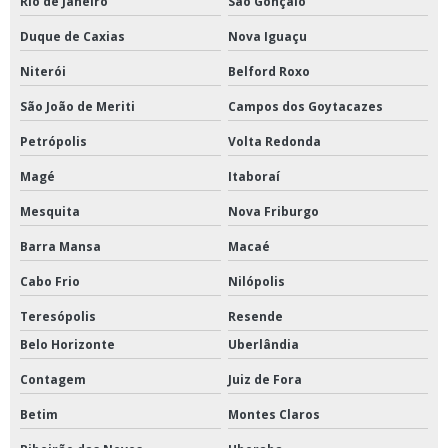
Rio de Janeiro
São Gonçalo
Duque de Caxias
Nova Iguaçu
Niterói
Belford Roxo
São João de Meriti
Campos dos Goytacazes
Petrópolis
Volta Redonda
Magé
Itaboraí
Mesquita
Nova Friburgo
Barra Mansa
Macaé
Cabo Frio
Nilópolis
Teresópolis
Resende
Belo Horizonte
Uberlândia
Contagem
Juiz de Fora
Betim
Montes Claros