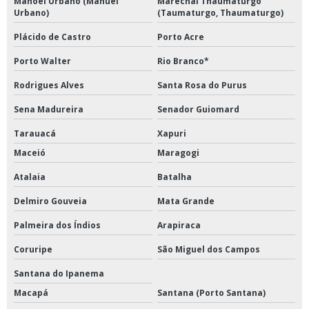
Manoel Urbano (Manuel
Marechal Thaumaturgo
Urbano)
(Taumaturgo, Thaumaturgo)
Plácido de Castro
Porto Acre
Porto Walter
Rio Branco*
Rodrigues Alves
Santa Rosa do Purus
Sena Madureira
Senador Guiomard
Tarauacá
Xapuri
Maceió
Maragogi
Atalaia
Batalha
Delmiro Gouveia
Mata Grande
Palmeira dos Índios
Arapiraca
Coruripe
São Miguel dos Campos
Santana do Ipanema
Macapá
Santana (Porto Santana)