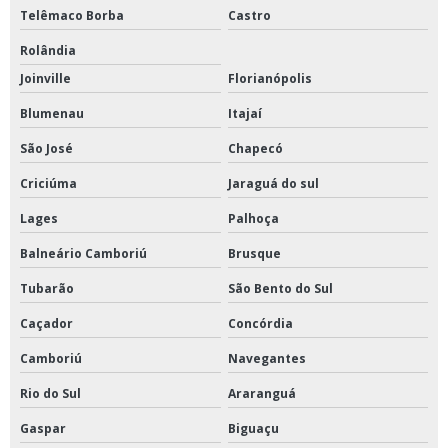
Telêmaco Borba
Castro
Rolândia
Joinville
Florianópolis
Blumenau
Itajaí
São José
Chapecó
Criciúma
Jaraguá do sul
Lages
Palhoça
Balneário Camboriú
Brusque
Tubarão
São Bento do Sul
Caçador
Concórdia
Camboriú
Navegantes
Rio do Sul
Araranguá
Gaspar
Biguaçu