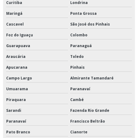
Curitiba
Londrina
Maringá
Ponta Grossa
Cascavel
São José dos Pinhais
Foz do Iguaçu
Colombo
Guarapuava
Paranaguá
Araucária
Toledo
Apucarana
Pinhais
Campo Largo
Almirante Tamandaré
Umuarama
Paranavaí
Piraquara
Cambé
Sarandi
Fazenda Rio Grande
Paranavaí
Francisco Beltrão
Pato Branco
Cianorte