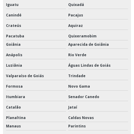
Iguatu
Quixadá
Canindé
Pacajus
Crateús
Aquiraz
Pacatuba
Quixeramobim
Goiânia
Aparecida de Goiânia
Anápolis
Rio Verde
Luziânia
Águas Lindas de Goiás
Valparaíso de Goiás
Trindade
Formosa
Novo Gama
Itumbiara
Senador Canedo
Catalão
Jataí
Planaltina
Caldas Novas
Manaus
Parintins