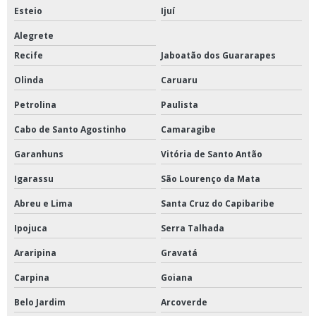
Esteio
Ijuí
Alegrete
Recife
Jaboatão dos Guararapes
Olinda
Caruaru
Petrolina
Paulista
Cabo de Santo Agostinho
Camaragibe
Garanhuns
Vitória de Santo Antão
Igarassu
São Lourenço da Mata
Abreu e Lima
Santa Cruz do Capibaribe
Ipojuca
Serra Talhada
Araripina
Gravatá
Carpina
Goiana
Belo Jardim
Arcoverde