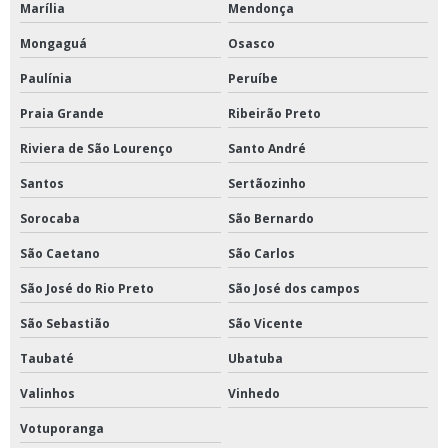
Marília
Mendonça
Mongaguá
Osasco
Paulínia
Peruíbe
Praia Grande
Ribeirão Preto
Riviera de São Lourenço
Santo André
Santos
Sertãozinho
Sorocaba
São Bernardo
São Caetano
São Carlos
São José do Rio Preto
São José dos campos
São Sebastião
São Vicente
Taubaté
Ubatuba
Valinhos
Vinhedo
Votuporanga