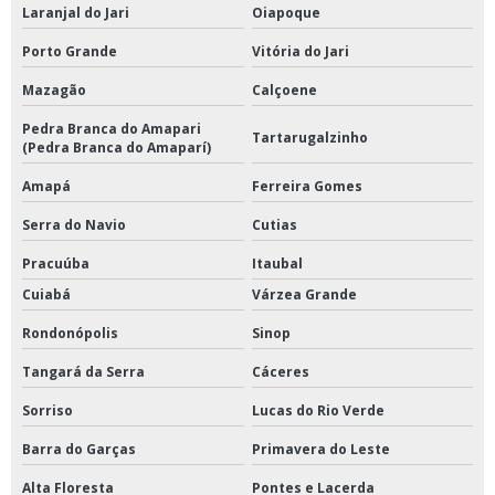
Laranjal do Jari
Oiapoque
Porto Grande
Vitória do Jari
Mazagão
Calçoene
Pedra Branca do Amapari
Tartarugalzinho
(Pedra Branca do Amaparí)
Amapá
Ferreira Gomes
Serra do Navio
Cutias
Pracuúba
Itaubal
Cuiabá
Várzea Grande
Rondonópolis
Sinop
Tangará da Serra
Cáceres
Sorriso
Lucas do Rio Verde
Barra do Garças
Primavera do Leste
Alta Floresta
Pontes e Lacerda