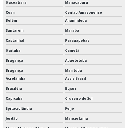
Itacoatiara
Manacapuru
Coari
Centro Amazonense
Belém
Ananindeua
Santarém
Marabá
Castanhal
Parauapebas
Itaituba
Cametá
Bragança
Abaetetuba
Bragança
Marituba
Acrelândia
Assis Brasil
Brasiléia
Bujari
Capixaba
Cruzeiro do Sul
Epitaciolândia
Feijó
Jordão
Mâncio Lima