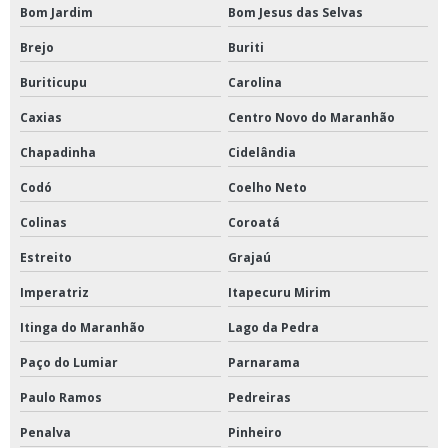
Bom Jardim
Bom Jesus das Selvas
Brejo
Buriti
Buriticupu
Carolina
Caxias
Centro Novo do Maranhão
Chapadinha
Cidelândia
Codó
Coelho Neto
Colinas
Coroatá
Estreito
Grajaú
Imperatriz
Itapecuru Mirim
Itinga do Maranhão
Lago da Pedra
Paço do Lumiar
Parnarama
Paulo Ramos
Pedreiras
Penalva
Pinheiro