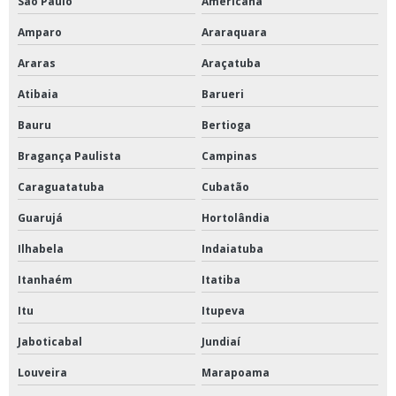
São Paulo
Americana
Amparo
Araraquara
Araras
Araçatuba
Atibaia
Barueri
Bauru
Bertioga
Bragança Paulista
Campinas
Caraguatatuba
Cubatão
Guarujá
Hortolândia
Ilhabela
Indaiatuba
Itanhaém
Itatiba
Itu
Itupeva
Jaboticabal
Jundiaí
Louveira
Marapoama