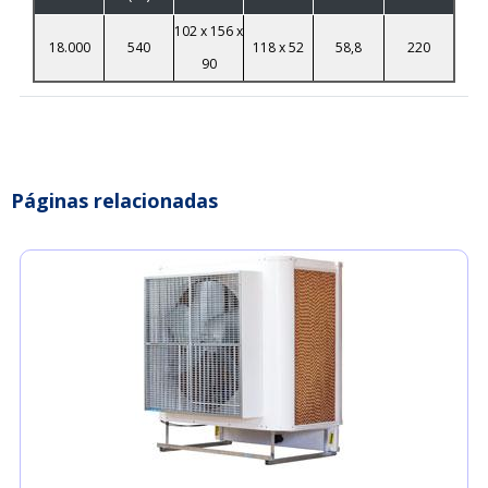
102 x 156 x
18.000
540
118 x 52
58,8
220
90
Páginas relacionadas