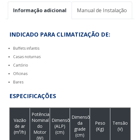
Informação adicional
Manual de Instalação
INDICADO PARA CLIMATIZAÇÃO DE:
Buffets infantis
Casas noturnas
Cartório
Oficinas
Bares
ESPECIFICAÇÕES
Potência
Dimensões
Vazão
Nominal
Dimensões
da
Peso
Tensão
de ar
do
(ALP)
grade
(Kg)
(V)
(m³/h)
Motor
(cm)
(cm)
(W)